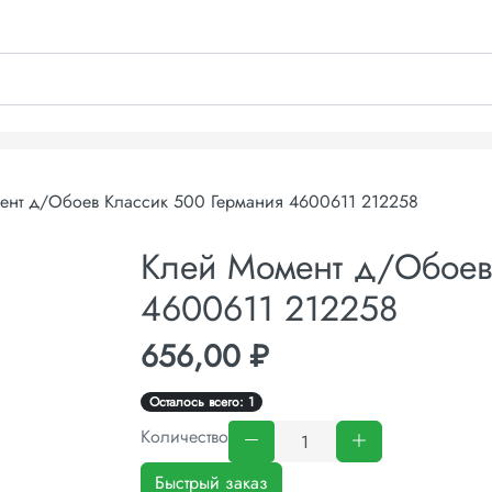
ент д/Обоев Классик 500 Германия 4600611 212258
Клей Момент д/Обоев
4600611 212258
656,00 ₽
Осталось всего: 1
Количество
Быстрый заказ