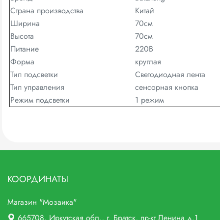
Страна производства
Китай
Ширина
70см
Высота
70см
Питание
220В
Форма
круглая
Тип подсветки
Светодиодная лента
Тип управления
сенсорная кнопка
Режим подсветки
1 режим
КООРДИНАТЫ
Магазин "Мозаика"
665708
, Иркутская обл., г.
Братск,
пр-кт Ленина д.1