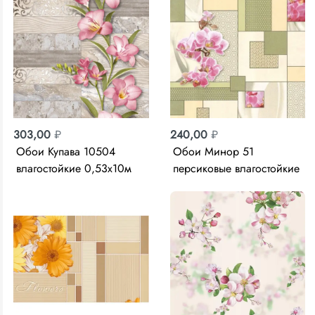
303,00
₽
240,00
₽
Обои Купава 10504
Обои Минор 51
влагостойкие 0,53х10м
персиковые влагостойкие
Фокс
0,53х10м Гомель