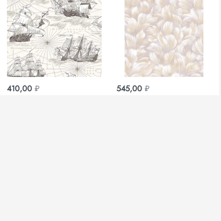
410,00
₽
545,00
₽
Обои Фрегат 02 беж
Обои Любава Н-05
0,53 х 10м дуплекс
пенообои 0,53х10м
Саратов
Саратов