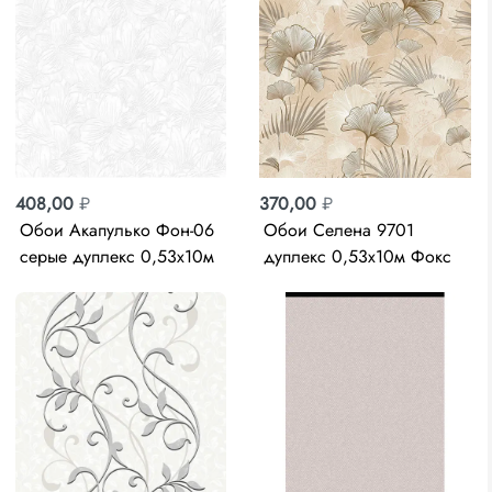
408,00
₽
370,00
₽
Обои Акапулько Фон-06
Обои Селена 9701
серые дуплекс 0,53х10м
дуплекс 0,53х10м Фокс
Саравтов