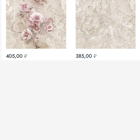
405,00
₽
385,00
₽
Обои Эстетика М05
Обои Эстетика фон М05
дуплекс 0,53х10 Саратов
дуплекс 0,53х10 Саратов