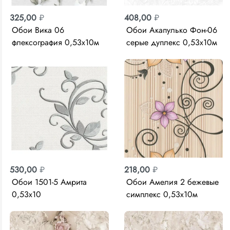
325,00
₽
408,00
₽
Обои Вика 06
Обои Акапулько Фон-06
флексография 0,53х10м
серые дуплекс 0,53х10м
Саратов
Саравтов
530,00
₽
218,00
₽
Обои 1501-5 Амрита
Обои Амелия 2 бежевые
0,53х10
симплекс 0,53х10м