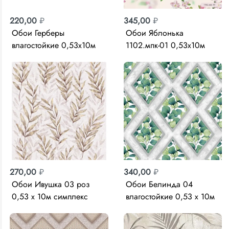
220,00
₽
345,00
₽
Обои Герберы
Обои Яблонька
влагостойкие 0,53х10м
1102.мпк-01 0,53х10м
Брянск
Пермь
270,00
₽
340,00
₽
Обои Ивушка 03 роз
Обои Белинда 04
0,53 х 10м симплекс
влагостойкие 0,53 х 10м
Саратов
Саратов