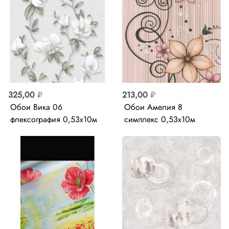
325,00
₽
213,00
₽
Обои Вика 06
Обои Амелия 8
флексография 0,53х10м
симплекс 0,53х10м
Саратов