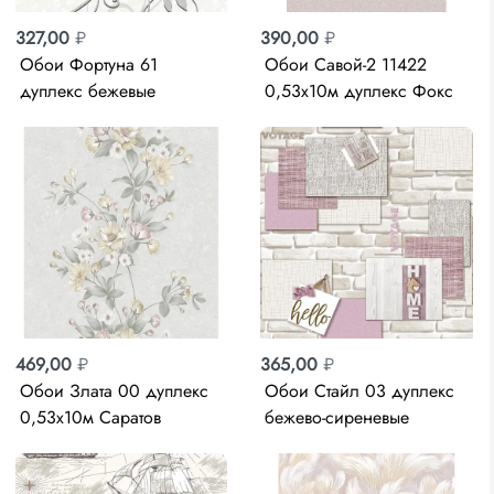
327,00
₽
390,00
₽
Обои Фортуна 61
Обои Савой-2 11422
дуплекс бежевые
0,53х10м дуплекс Фокс
0,53х10м Саратов
469,00
₽
365,00
₽
Обои Злата 00 дуплекс
Обои Стайл 03 дуплекс
0,53х10м Саратов
бежево-сиреневые
0,53х10м Саратов