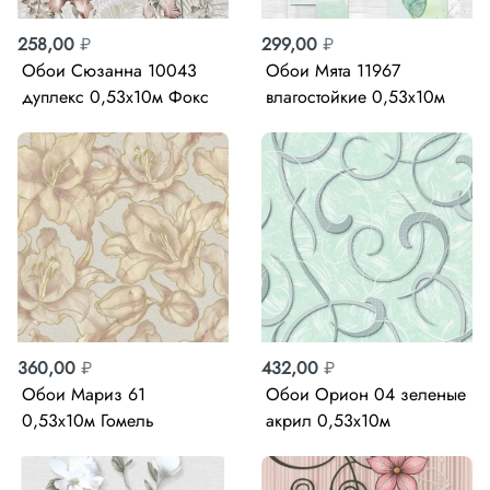
258,00
₽
299,00
₽
Обои Сюзанна 10043
Обои Мята 11967
дуплекс 0,53х10м Фокс
влагостойкие 0,53х10м
Фокс
360,00
₽
432,00
₽
Обои Мариз 61
Обои Орион 04 зеленые
0,53х10м Гомель
акрил 0,53х10м