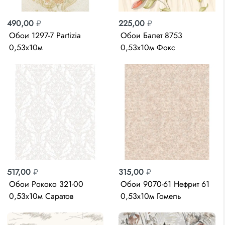
490,00
₽
225,00
₽
Обои 1297-7 Partizia
Обои Балет 8753
0,53х10м
0,53х10м Фокс
517,00
₽
315,00
₽
Обои Рококо 321-00
Обои 9070-61 Нефрит 61
0,53х10м Саратов
0,53х10м Гомель