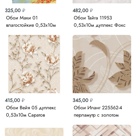
325,00
₽
482,00
₽
Обои Маки 01
Обои Тайга 11953
влагостойкие 0,53х10м
0,53х10м дуплекс Фокс
Саратов
415,00
₽
345,00
₽
Обои Вейя 05 дуплекс
Обои Иланг 225562-4
0,53х10м Саратов
перламутр с золотом
дуплекс 0,53 х 10м
MalexDesign