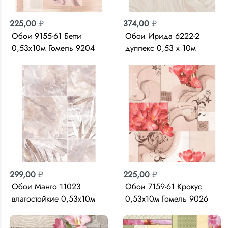
225,00
₽
374,00
₽
Обои 9155-61 Бетти
Обои Ирида 6222-2
0,53х10м Гомель 9204
дуплекс 0,53 х 10м
MalexDesign
299,00
₽
225,00
₽
Обои Манго 11023
Обои 7159-61 Крокус
влагостойкие 0,53х10м
0,53х10м Гомель 9026
Фокс