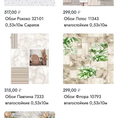
517,00
₽
299,00
₽
Обои Рококо 321-01
Обои Лотос 11343
0,53х10м Саратов
влагостойкие 0,53х10м
Фокс
315,00
₽
299,00
₽
Обои Павлина 7333
Обои Флора 10793
влагостойкие 0,53х10м
влагостойкие 0,53х10м
Фокс
Фокс