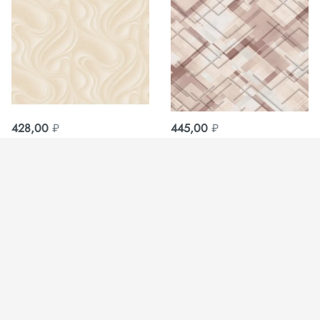
428,00
₽
445,00
₽
Обои Лора М 05 фон
Обои Вектор 03 дуплекс
дуплекс 0,53х10м
0,53х10м Саратов
Саратов