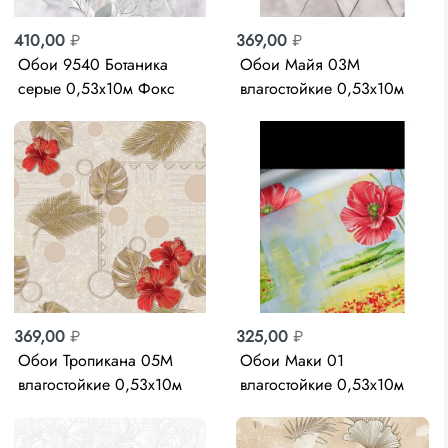
410,00
₽
369,00
₽
Обои 9540 Ботаника
Обои Майя 03М
серые 0,53х10м Фокс
влагостойкие 0,53х10м
Саратов
369,00
₽
325,00
₽
Обои Тропикана 05М
Обои Маки 01
влагостойкие 0,53х10м
влагостойкие 0,53х10м
Саратов
Саратов