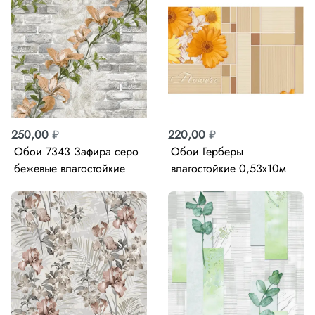
250,00
₽
220,00
₽
Обои 7343 Зафира серо
Обои Герберы
бежевые влагостойкие
влагостойкие 0,53х10м
Гомель 0,53 х 10м
Брянск