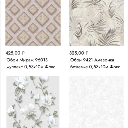
425,00
₽
325,00
₽
Обои Мираж 96013
Обои 9421 Амазонка
дуплекс 0,53х10м Фокс
бежевые 0,53х10м Фокс