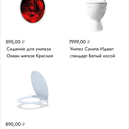
595,00
₽
7999,00
₽
Сидение для унитаза
Унитаз Санита Идеал
Океан мягкое Красная
стандарт Белый косой
роза 103-311-01-В-33
выпуск 122607
890,00
₽