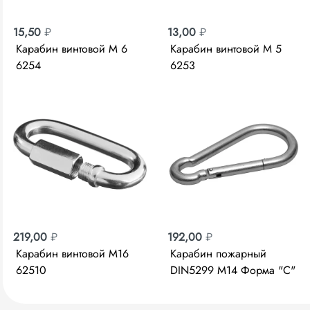
15,50
₽
13,00
₽
Карабин винтовой М 6
Карабин винтовой М 5
6254
6253
219,00
₽
192,00
₽
Карабин винтовой М16
Карабин пожарный
62510
DIN5299 М14 Форма "С"
6268 4-304545-14