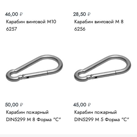
46,00
₽
28,50
₽
Карабин винтовой М10
Карабин винтовой М 8
6257
6256
50,00
₽
45,00
₽
Карабин пожарный
Карабин пожарный
DIN5299 М 8 Форма "С"
DIN5299 M 5 Форма "С"
6265 4-304545-08
с фикс. 87416