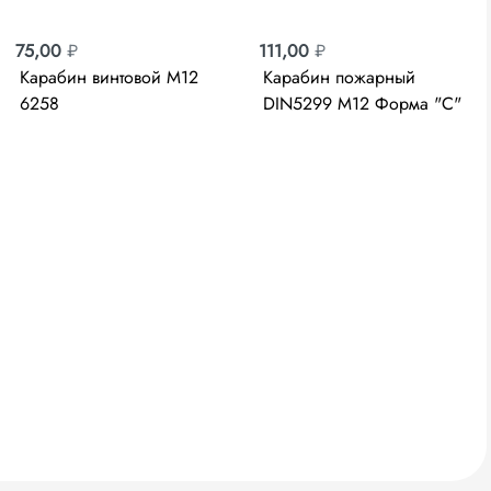
75,00
₽
111,00
₽
Карабин винтовой М12
Карабин пожарный
6258
DIN5299 М12 Форма "С"
6267 4-304545-12