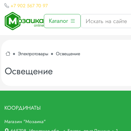
+7 902 567 70 97
Каталог
Электротовары
Освещение
Освещение
КООРДИНАТЫ
Магазин "Мозаика"
665708
, Иркутская обл., г.
Братск,
пр-кт Ленина д.1